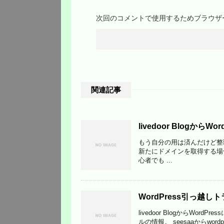
次回のコメントで使用するためブラウザ
関連記事
livedoor Blogか
もう自分の用は済んだけど整
新たにドメインを取得する場合
心者でも ...
WordPress引っ越
livedoor BlogからW
ルの情報。 seesaaからwor