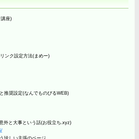
者講座)
マリンク設定方法(まめー)
法と推奨設定(なんでものびるWEB)
定は意外と大事という話(お役立ち.xyz)
/
という珍しい主張のページ。