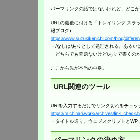
パーマリンクの話ではないけれど、どこか
URLの最後に付ける「トレイリング スラ
報ブログ)
https://www.suzukikenichi.com/blog/differen
・/なしは/ありとして処理される。あるい
・どちらでも問題ないけど/ありで書くの
ここから先が本当の中身。
URL関連のツール
URlを入力するだけでリンク切れをチェッ
https://michinari.work/archives/link_check.h
・タイトル通り。ウェブスクリプトとWP
パーマリンクの決め方