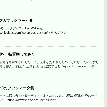
アップのブックマーク集
ssのバックアップ。BackWPupと
s://hipolvas.com/wordpress-backup/・有名プラグ ...
字列を一括置換してみた
設定を追加するにあたって、文字をたくさん打つことになったので少し
。 前置き 正規表現は英語にするとRegular Expression。(参 ...
ト)のブックマーク集
きに探し当てた参考サイトをまとめてみる。 URLの正規化 Webサイ
s://www.xserver.ne.jp/manual/m ...