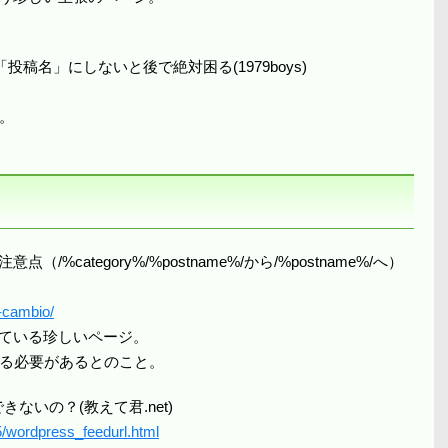
「投稿名」にしないと後で絶対困る(1979boys)
。
/%category%/%postname%/から/%postname%/へ）
k-cambio/
及している珍しいページ。
る必要があるとのこと。
できないの？(教えて君.net)
5/wordpress_feedurl.html