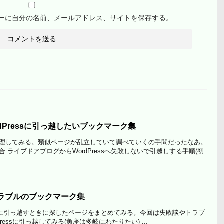
ーに自分の名前、メールアドレス、サイトを保存する。
らWordPressに引っ越したいブックマーク集
理してみる。類似ページが乱立していて調べていくの手間だったなあ。
 ライブドアブログからWordPressへ失敗しないで引越しする手順(初
しトラブルのブックマーク集
ordPressに引っ越すときに探したページをまとめてみる。今回は失敗談やトラブ
dpressに引っ越してみる(魚座は多岐にわたりたい) ...