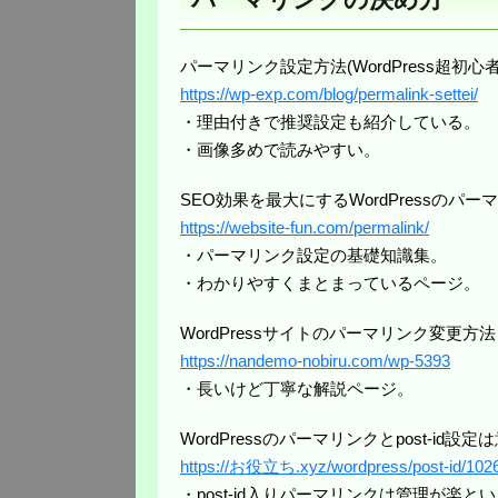
パーマリンク設定方法(WordPress超初心
https://wp-exp.com/blog/permalink-settei/
・理由付きで推奨設定も紹介している。
・画像多めで読みやすい。
SEO効果を最大にするWordPressのパー
https://website-fun.com/permalink/
・パーマリンク設定の基礎知識集。
・わかりやすくまとまっているページ。
WordPressサイトのパーマリンク変更方
https://nandemo-nobiru.com/wp-5393
・長いけど丁寧な解説ページ。
WordPressのパーマリンクとpost-id設
https://お役立ち.xyz/wordpress/post-id/1026
・post-id入りパーマリンクは管理が楽