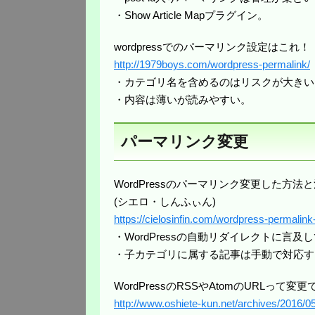
・Show Article Mapプラグイン。
wordpressでのパーマリンク設定はこれ！
http://1979boys.com/wordpress-permalink/
・カテゴリ名を含めるのはリスクが大きい
・内容は薄いが読みやすい。
パーマリンク変更
WordPressのパーマリンク変更した方法と注意点（
(シエロ・しんふぃん)
https://cielosinfin.com/wordpress-permalin
・WordPressの自動リダイレクトに言
・子カテゴリに属する記事は手動で対応す
WordPressのRSSやAtomのURLって変更
http://www.oshiete-kun.net/archives/2016/0